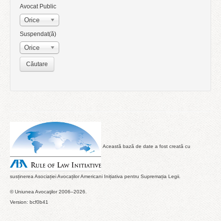
Avocat Public
Orice
Suspendat(ă)
Orice
Această bază de date a fost creată cu
susținerea Asociației Avocaților Americani Inițiativa pentru Supremația Legii.
© Uniunea Avocaţilor 2006–2026.
Version: bcf0b41