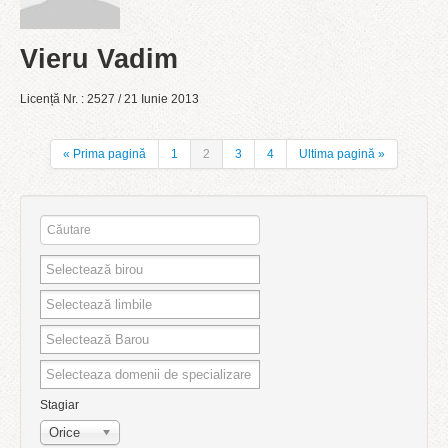
Vieru Vadim
Licență Nr. : 2527 / 21 Iunie 2013
« Prima pagină
1
2
3
4
Ultima pagină »
Stagiar
Orice