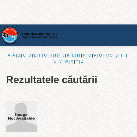
Acasă
A
|
Ǎ
|
B
|
C
|
D
|
E
|
F
|
G
|
H
|
I
|
Î
|
J
|
K
|
L
|
M
|
N
|
O
|
P
|
Q
|
R
|
S
|
Ş
|
T
|
Ţ
|
U
|
V
|
W
|
X
|
Y
|
Z
[Română]
Rezultatele căutării