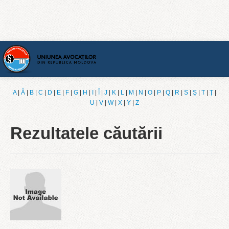
Acasă
A
|
Ǎ
|
B
|
C
|
D
|
E
|
F
|
G
|
H
|
I
|
Î
|
J
|
K
|
L
|
M
|
N
|
O
|
P
|
Q
|
R
|
S
|
Ş
|
T
|
Ţ
|
U
|
V
|
W
|
X
|
Y
|
Z
[Română]
Rezultatele căutării