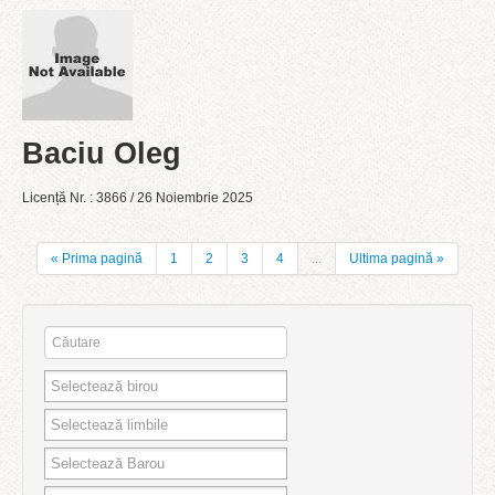
Baciu Oleg
Licență Nr. : 3866 / 26 Noiembrie 2025
« Prima pagină
1
2
3
4
...
Ultima pagină »