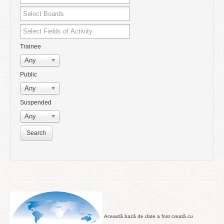
Trainee
Any
Public
Any
Suspended
Any
Această bază de date a fost creată cu