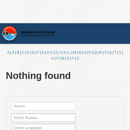
Home
A
|
Ǎ
|
B
|
C
|
D
|
E
|
F
|
G
|
H
|
I
|
Î
|
J
|
K
|
L
|
M
|
N
|
O
|
P
|
Q
|
R
|
S
|
Ş
|
T
|
Ţ
|
U
|
V
|
W
|
X
|
Y
|
Z
[English]
Nothing found