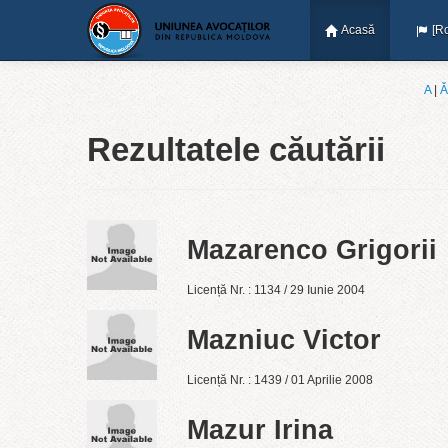
Acasă
[R
A
|
Ǎ
Rezultatele căutării
Mazarenco Grigorii
Licență Nr. : 1134 / 29 Iunie 2004
Mazniuc Victor
Licență Nr. : 1439 / 01 Aprilie 2008
Mazur Irina