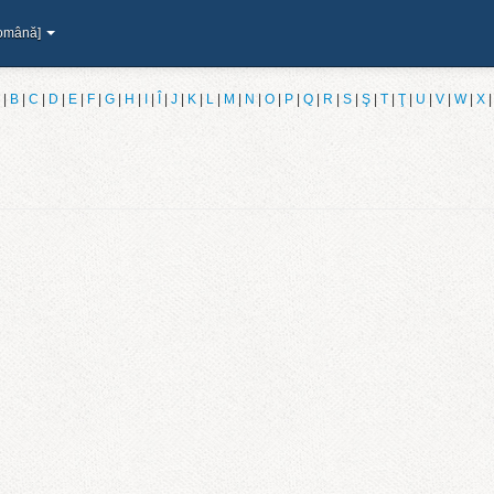
omână]
|
B
|
C
|
D
|
E
|
F
|
G
|
H
|
I
|
Î
|
J
|
K
|
L
|
M
|
N
|
O
|
P
|
Q
|
R
|
S
|
Ş
|
T
|
Ţ
|
U
|
V
|
W
|
X