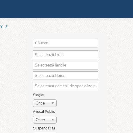
|
Y
|
Z
Stagiar
Orice
Avocat Public
Orice
Suspendat(ă)