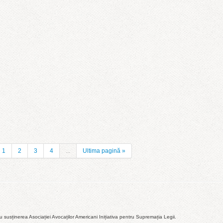
1
2
3
4
...
Ultima pagină »
susținerea Asociației Avocaților Americani Inițiativa pentru Supremația Legii.