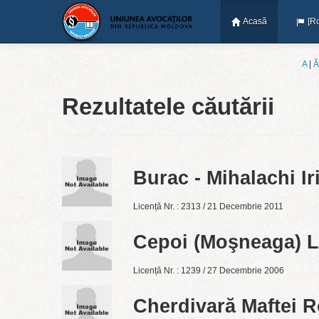
Acasă
[R
A
|
Ǎ
Rezultatele căutării
Burac - Mihalachi Ir
Licență Nr. : 2313 / 21 Decembrie 2011
Cepoi (Moşneaga) 
Licență Nr. : 1239 / 27 Decembrie 2006
Cherdivară Maftei 