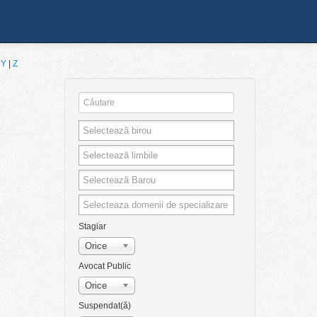
|
Y
|
Z
Stagiar
Orice
Avocat Public
Orice
Suspendat(ă)