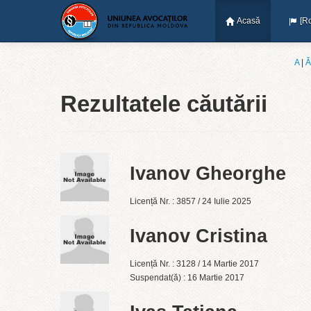
Acasă
[R
A
|
Ǎ
Rezultatele căutării
Ivanov Gheorghe
Licență Nr. : 3857 / 24 Iulie 2025
Ivanov Cristina
Licență Nr. : 3128 / 14 Martie 2017
Suspendat(ă) : 16 Martie 2017