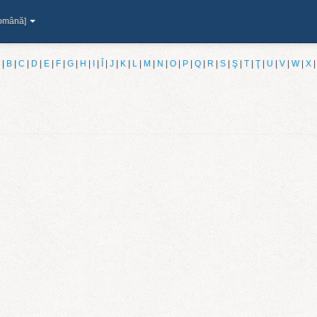
omână]
|
B
|
C
|
D
|
E
|
F
|
G
|
H
|
I
|
Î
|
J
|
K
|
L
|
M
|
N
|
O
|
P
|
Q
|
R
|
S
|
Ş
|
T
|
Ţ
|
U
|
V
|
W
|
X