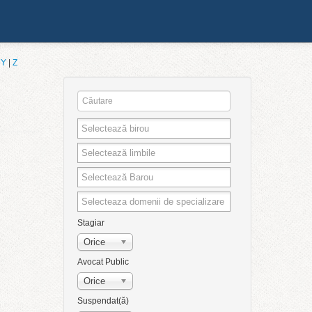
|
Y
|
Z
Stagiar
Orice
Avocat Public
Orice
Suspendat(ă)