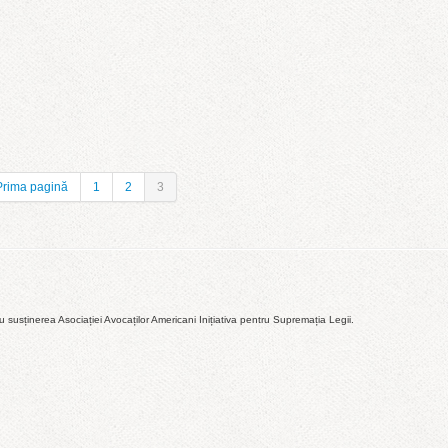
Prima pagină
1
2
3
susținerea Asociației Avocaților Americani Inițiativa pentru Supremația Legii.