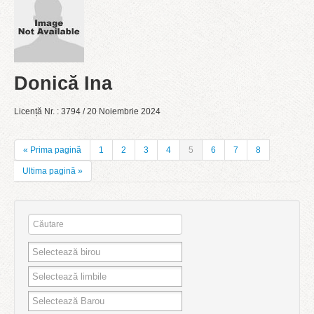
Donică Ina
Licență Nr. : 3794 / 20 Noiembrie 2024
« Prima pagină
1
2
3
4
5
6
7
8
Ultima pagină »