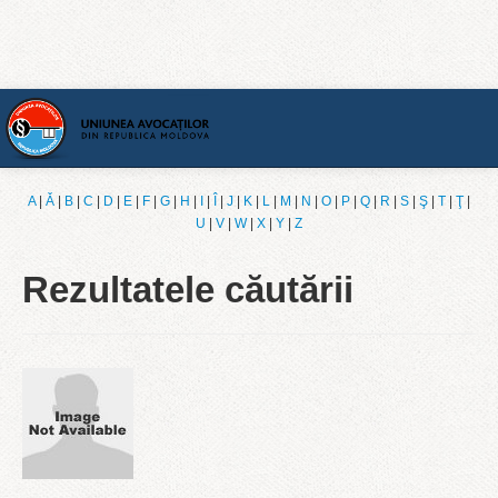
Acasă
A
|
Ǎ
|
B
|
C
|
D
|
E
|
F
|
G
|
H
|
I
|
Î
|
J
|
K
|
L
|
M
|
N
|
O
|
P
|
Q
|
R
|
S
|
Ş
|
T
|
Ţ
|
U
|
V
|
W
|
X
|
Y
|
Z
[Română]
Rezultatele căutării