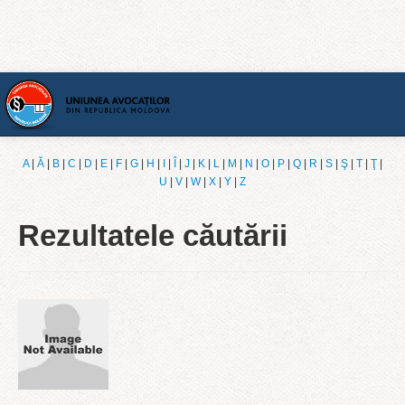
Acasă
A
|
Ǎ
|
B
|
C
|
D
|
E
|
F
|
G
|
H
|
I
|
Î
|
J
|
K
|
L
|
M
|
N
|
O
|
P
|
Q
|
R
|
S
|
Ş
|
T
|
Ţ
|
U
|
V
|
W
|
X
|
Y
|
Z
[Română]
Rezultatele căutării