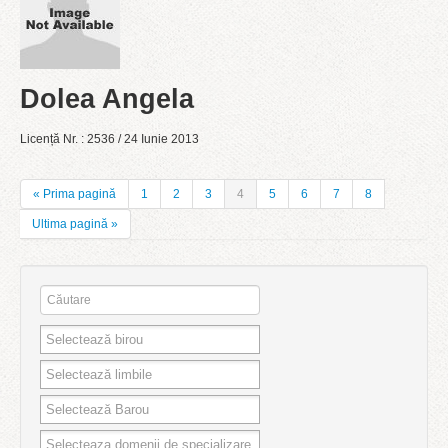
Dolea Angela
Licență Nr. : 2536 / 24 Iunie 2013
« Prima pagină
1
2
3
4
5
6
7
8
Ultima pagină »