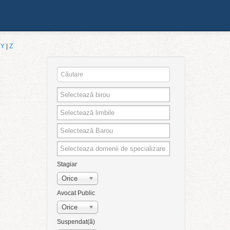
|
Y
|
Z
Stagiar
Orice
Avocat Public
Orice
Suspendat(ă)