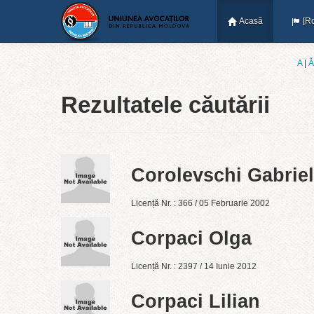
Acasă
[R
A
|
Ǎ
Rezultatele căutării
Corolevschi Gabrie
Licență Nr. : 366 / 05 Februarie 2002
Corpaci Olga
Licență Nr. : 2397 / 14 Iunie 2012
Corpaci Lilian