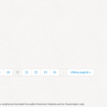
8
19
20
21
22
23
24
...
Ultima pagină »
susținerea Asociației Avocaților Americani Inițiativa pentru Supremația Legii.