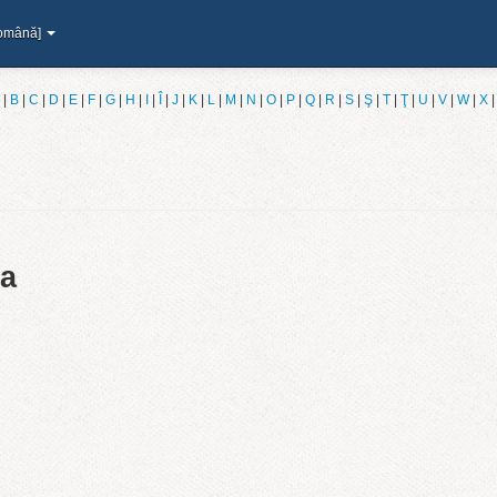
omână]
|
B
|
C
|
D
|
E
|
F
|
G
|
H
|
I
|
Î
|
J
|
K
|
L
|
M
|
N
|
O
|
P
|
Q
|
R
|
S
|
Ş
|
T
|
Ţ
|
U
|
V
|
W
|
X
la