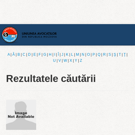
Acasă
A
|
Ǎ
|
B
|
C
|
D
|
E
|
F
|
G
|
H
|
I
|
Î
|
J
|
K
|
L
|
M
|
N
|
O
|
P
|
Q
|
R
|
S
|
Ş
|
T
|
Ţ
|
U
|
V
|
W
|
X
|
Y
|
Z
[Română]
Rezultatele căutării