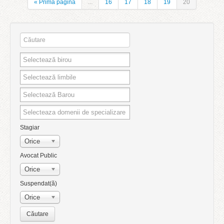
« Prima pagină
...
16
17
18
19
20
Stagiar
Orice
Avocat Public
Orice
Suspendat(ă)
Orice