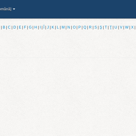
omână]
|
B
|
C
|
D
|
E
|
F
|
G
|
H
|
I
|
Î
|
J
|
K
|
L
|
M
|
N
|
O
|
P
|
Q
|
R
|
S
|
Ş
|
T
|
Ţ
|
U
|
V
|
W
|
X