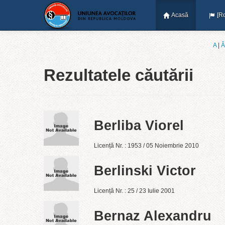
Acasă
[R
A
|
Ǎ
Rezultatele căutării
Berliba Viorel
Licență Nr. : 1953 / 05 Noiembrie 2010
Berlinski Victor
Licență Nr. : 25 / 23 Iulie 2001
Bernaz Alexandru