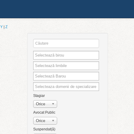
|
Y
|
Z
Stagiar
Orice
Avocat Public
Orice
Suspendat(ă)