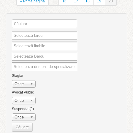
« Prima pagină
...
16
17
18
19
20
Stagiar
Orice
Avocat Public
Orice
Suspendat(ă)
Orice