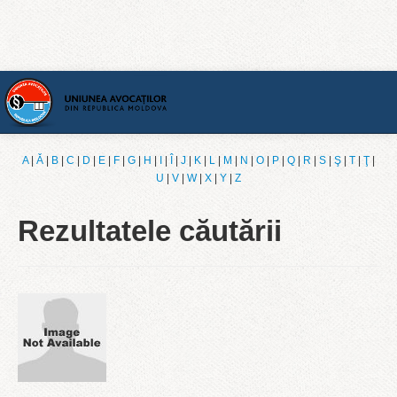
Acasă
A
|
Ǎ
|
B
|
C
|
D
|
E
|
F
|
G
|
H
|
I
|
Î
|
J
|
K
|
L
|
M
|
N
|
O
|
P
|
Q
|
R
|
S
|
Ş
|
T
|
Ţ
|
U
|
V
|
W
|
X
|
Y
|
Z
[Română]
Rezultatele căutării