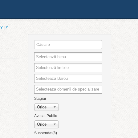
|
Y
|
Z
Stagiar
Orice
Avocat Public
Orice
Suspendat(ă)