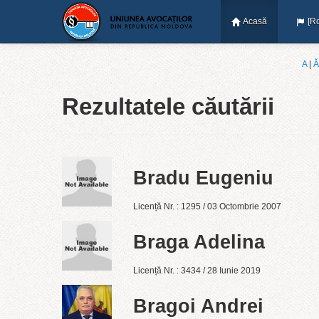
Acasă
[R
A
|
Ǎ
Rezultatele căutării
Bradu Eugeniu
Licență Nr. : 1295 / 03 Octombrie 2007
Braga Adelina
Licență Nr. : 3434 / 28 Iunie 2019
Bragoi Andrei