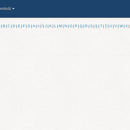
omână]
|
B
|
C
|
D
|
E
|
F
|
G
|
H
|
I
|
Î
|
J
|
K
|
L
|
M
|
N
|
O
|
P
|
Q
|
R
|
S
|
Ş
|
T
|
Ţ
|
U
|
V
|
W
|
X