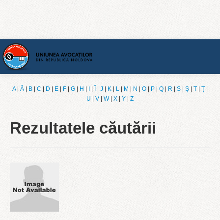
Acasă
A
|
Ǎ
|
B
|
C
|
D
|
E
|
F
|
G
|
H
|
I
|
Î
|
J
|
K
|
L
|
M
|
N
|
O
|
P
|
Q
|
R
|
S
|
Ş
|
T
|
Ţ
|
U
|
V
|
W
|
X
|
Y
|
Z
[Română]
Rezultatele căutării