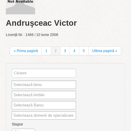
Andruşceac Victor
Licență Nr. : 1466 / 10 Iunie 2008
« Prima pagină
1
2
3
4
5
Ultima pagină »
Stagiar