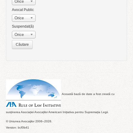
Orice
Avocat Public
Orice
Suspendat(ă)
Orice
Această bază de date a fost creată cu
susținerea Asociației Avocaților Americani Inițiativa pentru Supremația Legii.
© Uniunea Avocaţilor 2006–2026.
Version: bcf0b41