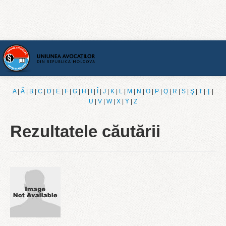
Acasă
A
|
Ǎ
|
B
|
C
|
D
|
E
|
F
|
G
|
H
|
I
|
Î
|
J
|
K
|
L
|
M
|
N
|
O
|
P
|
Q
|
R
|
S
|
Ş
|
T
|
Ţ
|
U
|
V
|
W
|
X
|
Y
|
Z
[Română]
Rezultatele căutării