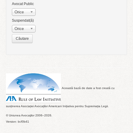
Avocat Public
Orice
Suspendat(ă)
Orice
Această bază de date a fost creată cu
susținerea Asociației Avocaților Americani Inițiativa pentru Supremația Legii.
© Uniunea Avocaţilor 2006–2026.
Version: bcf0b41