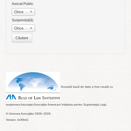
Avocat Public
Orice
Suspendat(ă)
Orice
Această bază de date a fost creată cu
susținerea Asociației Avocaților Americani Inițiativa pentru Supremația Legii.
© Uniunea Avocaţilor 2006–2026.
Version: bcf0b41