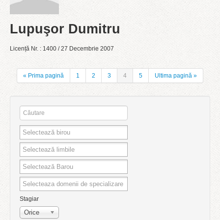
Lupuşor Dumitru
Licență Nr. : 1400 / 27 Decembrie 2007
« Prima pagină
1
2
3
4
5
Ultima pagină »
Stagiar
Orice