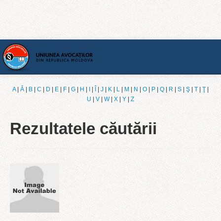
Acasă
A
|
Ǎ
|
B
|
C
|
D
|
E
|
F
|
G
|
H
|
I
|
Î
|
J
|
K
|
L
|
M
|
N
|
O
|
P
|
Q
|
R
|
S
|
Ş
|
T
|
Ţ
|
U
|
V
|
W
|
X
|
Y
|
Z
[Română]
Rezultatele căutării