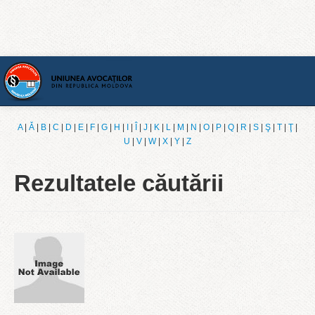
Acasă
A
|
Ǎ
|
B
|
C
|
D
|
E
|
F
|
G
|
H
|
I
|
Î
|
J
|
K
|
L
|
M
|
N
|
O
|
P
|
Q
|
R
|
S
|
Ş
|
T
|
Ţ
|
U
|
V
|
W
|
X
|
Y
|
Z
[Română]
Rezultatele căutării