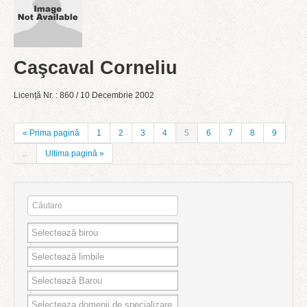
Caşcaval Corneliu
Licență Nr. : 860 / 10 Decembrie 2002
« Prima pagină
1
2
3
4
5
6
7
8
9
...
Ultima pagină »